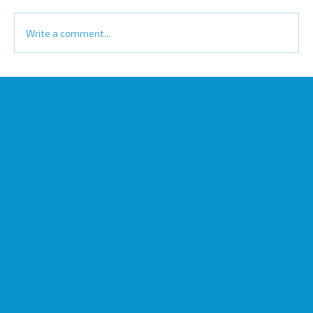
Write a comment...
Misutech support CIRP conference!
Misulab is a software
developped by Misutech