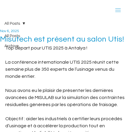
All Posts
Nov 6, 2025
All Posts
Misutech est présent au salon Utis!
Archive
Top départ pour UTIS 2025 à Antalya !
La conférence internationale UTIS 2025 réunit cette 
semaine plus de 350 experts de l’usinage venus du 
monde entier.
Nous avons eu le plaisir de présenter les dernières 
avancées de MISULAB sur la simulation des contraintes 
résiduelles générées par les opérations de fraisage.
Objectif : aider les industriels à certifier leurs procédés 
d’usinage et à accélérer la production tout en 