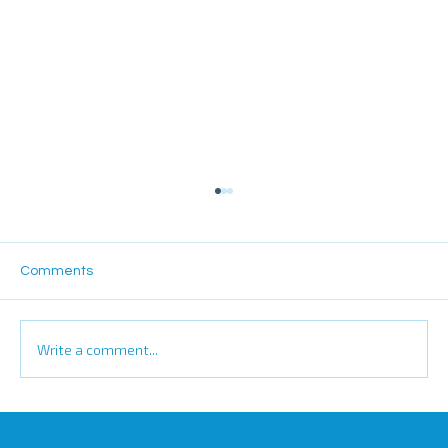
Comments
Write a comment...
Misutech sera présent au salon Global
industrie!