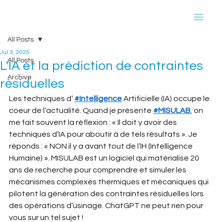
All Posts
Jul 3, 2025
All Posts
L'IA et la prédiction de contraintes
Archive
résiduelles
Les techniques d’ 
#Intelligence
 Artificielle (IA) occupe le 
coeur de l’actualité. Quand je présente 
#MISULAB
, on 
me fait souvent la réflexion : « Il doit y avoir des 
techniques d’IA pour aboutir à de tels résultats ». Je 
réponds : « NON il y a avant tout de l’IH (Intelligence 
Humaine) ». MISULAB est un logiciel qui matérialise 20 
ans de recherche pour comprendre et simuler les 
mécanismes complexes thermiques et mécaniques qui 
pilotent la génération des contraintes résiduelles lors 
des opérations d’usinage. ChatGPT ne peut rien pour 
vous sur un tel sujet ! 